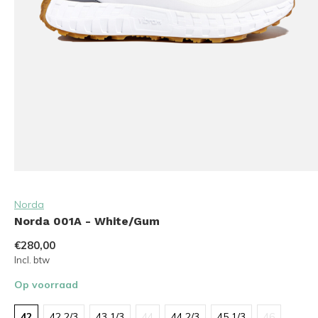
Norda
Norda 001A - White/Gum
€280,00
Incl. btw
Op voorraad
42
42 2/3
43 1/3
44
44 2/3
45 1/3
46