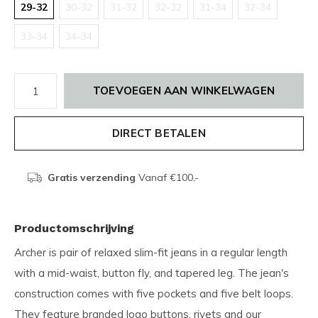
29-32
30-32
31-32
32-32
31-34
32-34
33-34
34-34
TOEVOEGEN AAN WINKELWAGEN
DIRECT BETALEN
Gratis verzending
Vanaf €100,-
Productomschrijving
Archer is pair of relaxed slim-fit jeans in a regular length
with a mid-waist, button fly, and tapered leg. The jean's
construction comes with five pockets and five belt loops.
They feature branded logo buttons, rivets and our