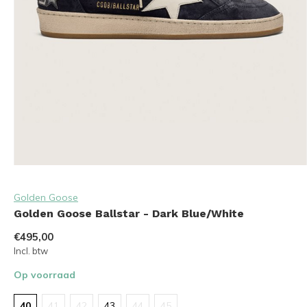
Golden Goose
Golden Goose Ballstar - Dark Blue/White
€495,00
Incl. btw
Op voorraad
40
41
42
43
44
45