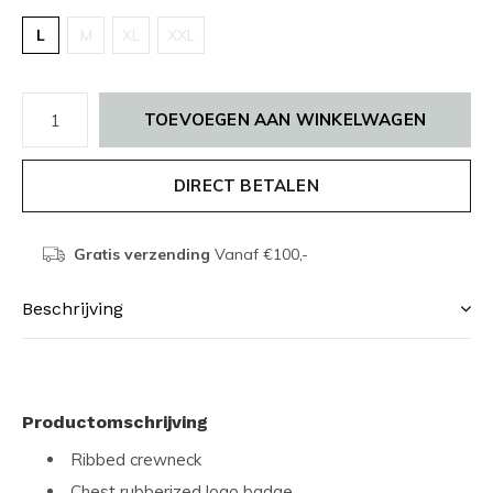
L
M
XL
XXL
TOEVOEGEN AAN WINKELWAGEN
DIRECT BETALEN
Gratis verzending
Vanaf €100,-
Beschrijving
Productomschrijving
Ribbed crewneck
Chest rubberized logo badge