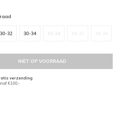
rraad
30-32
30-34
33-34
34-32
34-34
NIET OP VOORRAAD
atis verzending
naf €100,-