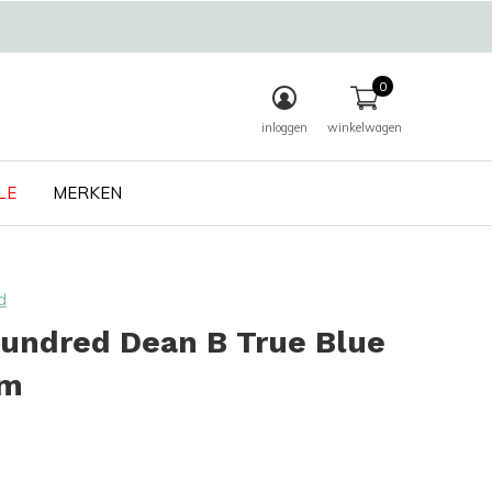
0
inloggen
winkelwagen
LE
MERKEN
d
undred Dean B True Blue
im