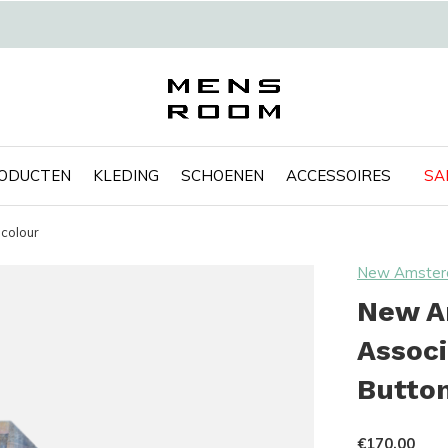
RODUCTEN
KLEDING
SCHOENEN
ACCESSOIRES
SA
icolour
New Amsterd
New A
Associ
Button
€170,00