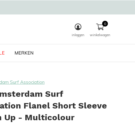
0
inloggen
winkelwagen
LE
MERKEN
am Surf Association
msterdam Surf
ation Flanel Short Sleeve
 Up - Multicolour