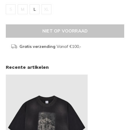
S
M
L
XL
NIET OP VOORRAAD
Gratis verzending
Vanaf €100,-
Recente artikelen