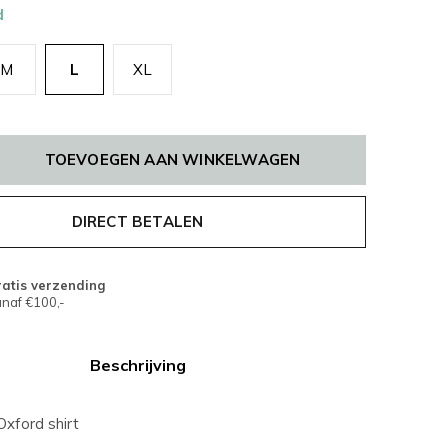
d
M
L
XL
TOEVOEGEN AAN WINKELWAGEN
DIRECT BETALEN
atis verzending
naf €100,-
Beschrijving
Oxford shirt