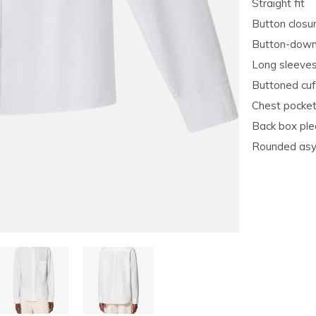
Straight fit
Button closu
Button-down 
Long sleeve
Buttoned cuf
Chest pocket
Back box ple
Rounded asy