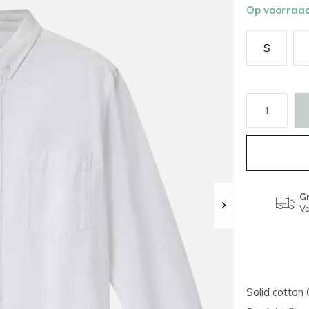
Op voorraa
S
Gr
Va
Solid cotton 