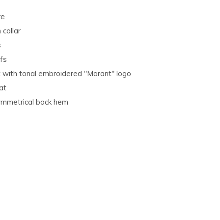
re
collar
s
fs
 with tonal embroidered "Marant" logo
at
mmetrical back hem