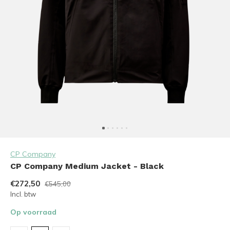
CP Company
CP Company Medium Jacket - Black
€272,50
€545,00
Incl. btw
Op voorraad