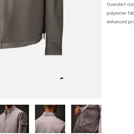
Overshirt cr
polyester fab
enhanced pro