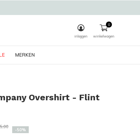
0
inloggen
winkelwagen
LE
MERKEN
pany Overshirt - Flint
5,00
-50%