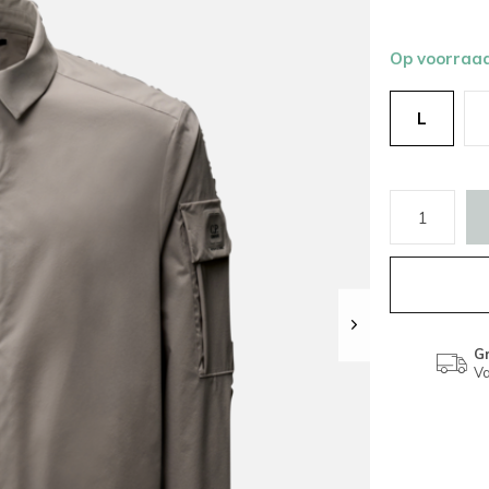
Op voorraa
L
Gr
Va