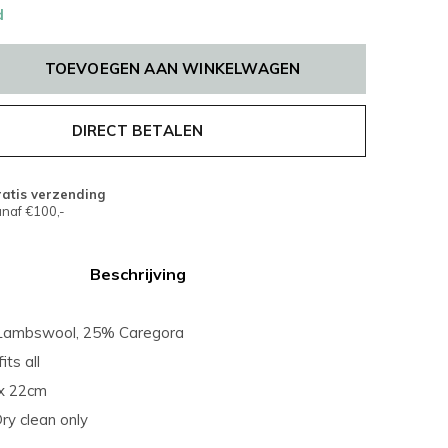
d
TOEVOEGEN AAN WINKELWAGEN
DIRECT BETALEN
atis verzending
naf €100,-
Beschrijving
 Lambswool, 25% Caregora
its all
 x 22cm
ry clean only