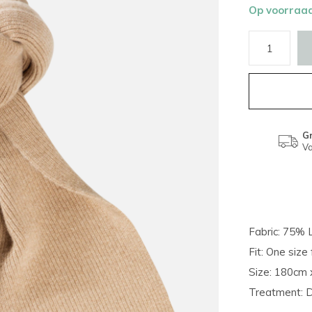
Op voorraa
Gr
Va
Fabric: 75%
Fit: One size f
Size: 180cm
Treatment: D