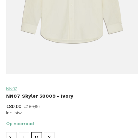
NN07
NN07 Skyler 50009 - Ivory
€80,00
€160,00
Incl. btw
Op voorraad
XL
L
M
S