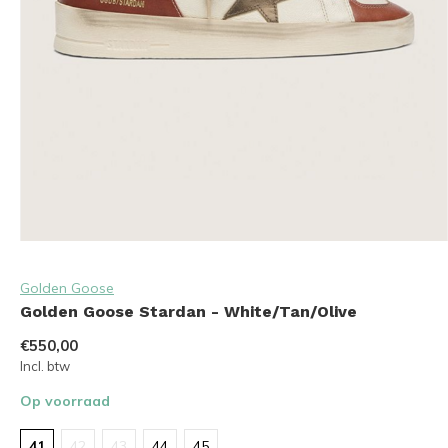
Golden Goose
Golden Goose Stardan - White/Tan/Olive
€550,00
Incl. btw
Op voorraad
41
42
43
44
45