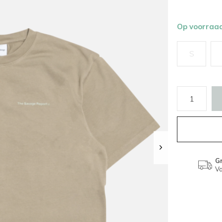
Op voorraa
S
Gr
Va