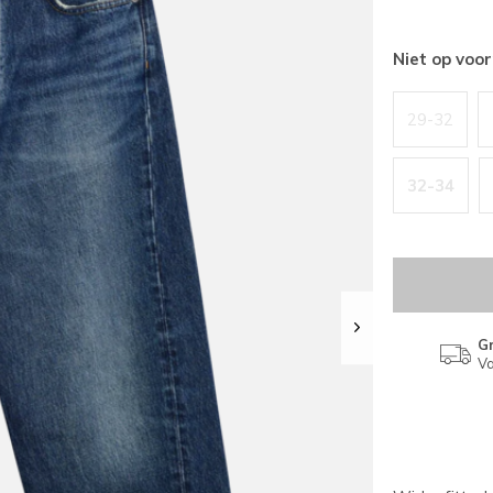
Niet op voo
29-32
32-34
Gr
Va