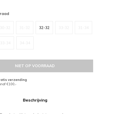
rraad
30-32
31-32
32-32
33-32
31-34
33-34
34-34
NIET OP VOORRAAD
atis verzending
naf €100,-
Beschrijving