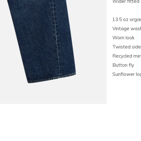
Wider fitted
13.5 oz orga
Vintage was
Worn look
Twisted sid
Recycled met
Button fly
Sunflower lo