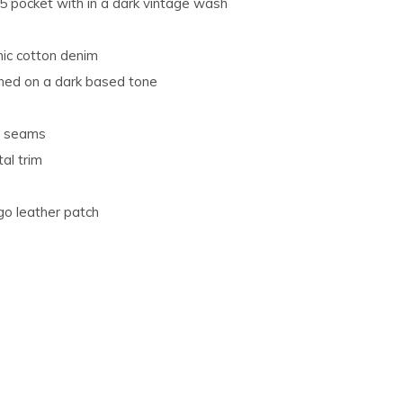
 5 pocket with in a dark vintage wash
nic cotton denim
hed on a dark based tone
e seams
al trim
go leather patch