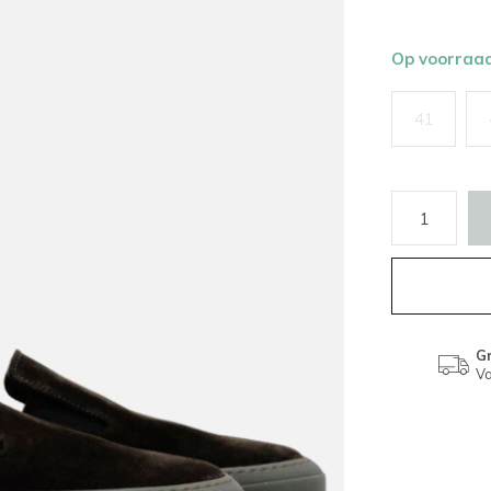
Op voorraa
41
Gr
Va