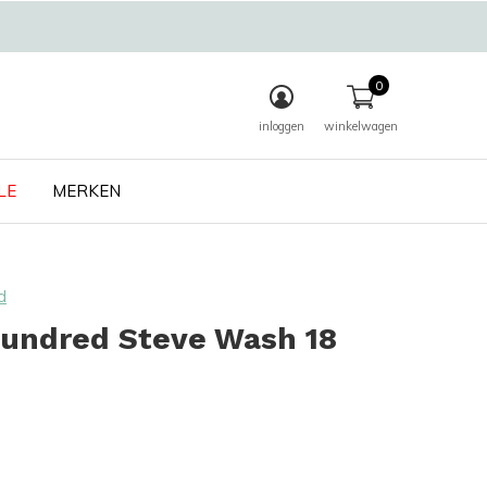
0
inloggen
winkelwagen
LE
MERKEN
d
undred Steve Wash 18