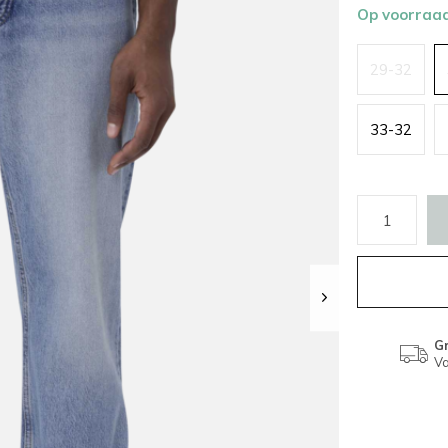
Op voorraa
29-32
33-32
Gr
Va