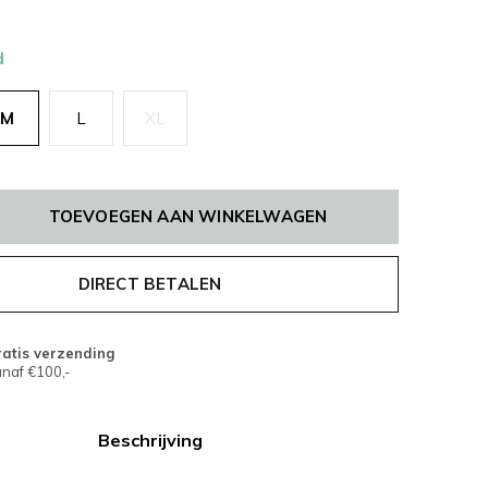
d
M
L
XL
TOEVOEGEN AAN WINKELWAGEN
DIRECT BETALEN
atis verzending
naf €100,-
Beschrijving