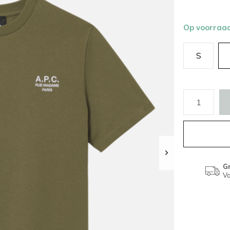
Op voorraa
S
Gr
Va